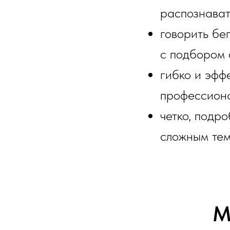
распознават
говорить бе
с подбором 
гибко и эфф
профессиона
четко, подр
сложным тем
М