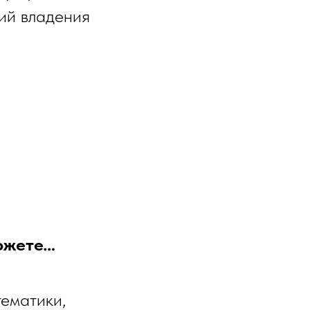
ий владения
можете…
ематики,