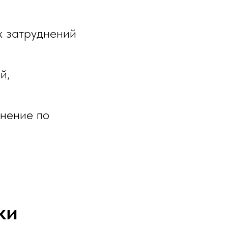
ых затруднений
й,
мнение по
ки