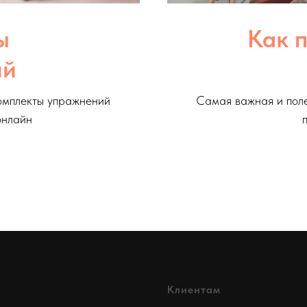
ы
Как п
ий
омплекты упражнений
Cамая важная и поле
онлайн
Клиентам