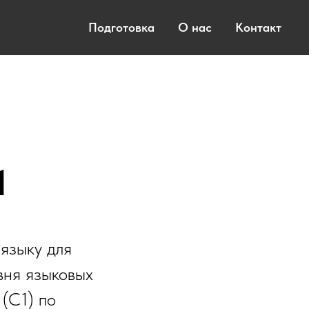
Подготовка
О нас
Контакт
1
языку для
вня языковых
 (C1) по